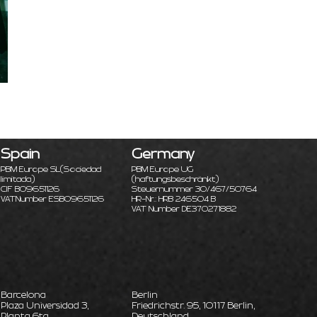
Spain
Germany
PBM Europe SL
(Sociedad
PBM Europe UG
limitada)
(haftungsbeschränkt)
CIF B09651126
Steuernummer 30/467/50764
VATNumber ESB09651126
HR-Nr.: HRB 246504 B
VAT Number DE370271882
Barcelona
Berlin
Plaza Universidad 3,
Friedrichstr. 95, 10117 Berlin,
Planta 6ta,
Deutschland.