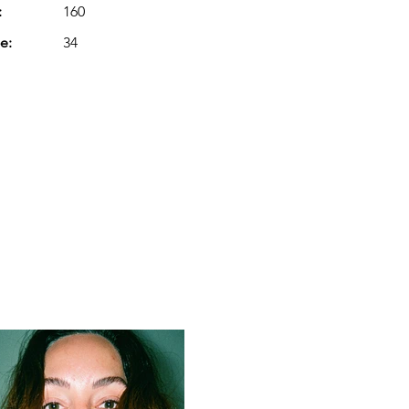
:
160
e:
34