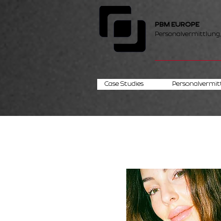
PBM EUROPE
Personalvermittlung
Case Studies
Personalvermit