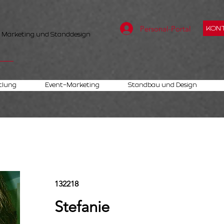
Personal-Portal
KONT
, Marketing und Standdesign
tlung
Event-Marketing
Standbau und Design
132218
Stefanie