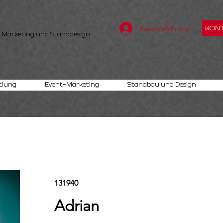
Personal-Portal
KONT
, Marketing und Standdesign
tlung
Event-Marketing
Standbau und Design
131940
Adrian