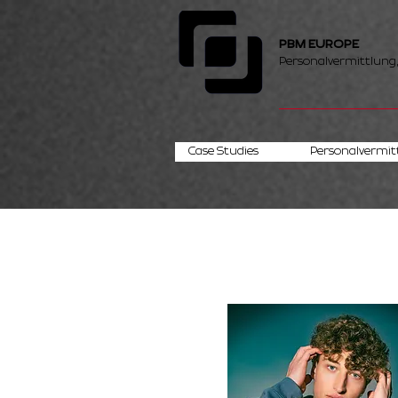
PBM EUROPE
Personalvermittlung
Case Studies
Personalvermit