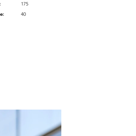
:
175
e:
40