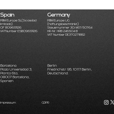
Spain
Germany
PBM Europe SL
(Sociedad
PBM Europe UG
limitada)
(haftungsbeschränkt)
CIF B09651126
Steuernummer 30/467/50764
VATNumber ESB09651126
HR-Nr.: HRB 246504 B
VAT Number DE370271882
Barcelona
Berlin
Plaza Universidad 3,
Friedrichstr. 95, 10117 Berlin,
Planta 6ta,
Deutschland.
08007 Barcelona,
Spanien
Impressum
GDPR