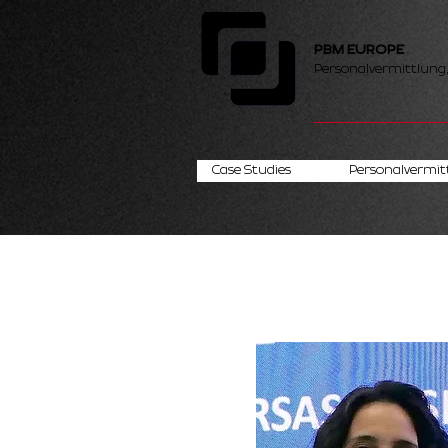
PBM EUROPE
Personalvermittlung
Case Studies
Personalvermit