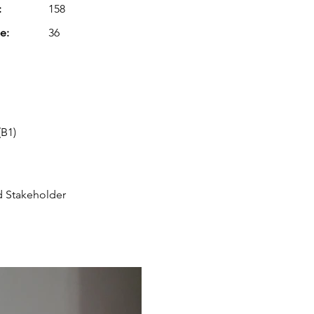
:
158
e:
36
(B1)
d Stakeholder