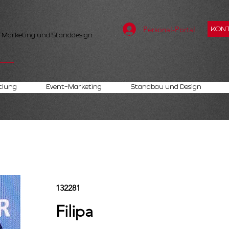
Personal-Portal
KONT
, Marketing und Standdesign
tlung
Event-Marketing
Standbau und Design
132281
Filipa