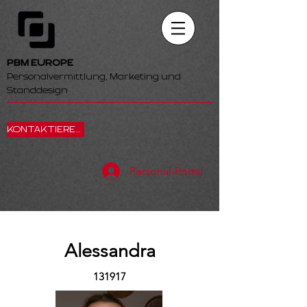
PBM EUROPE
Personalvermittlung, Marketing und
Standdesign
KONTAKTIEREN SIE UNS
Personal-Portal
Alessandra
131917