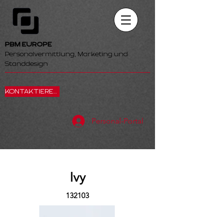
PBM EUROPE
Personalvermittlung, Marketing und
Standdesign
KONTAKTIEREN SIE UNS
Personal-Portal
Ivy
132103